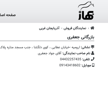
صفحه اصل
نمایندگان فروش
آذربایجان غربی
بازرگانی جعفری
نشانی:
ارومیه -خیابان عطایی ، کوی دلگشا ، جنب مسجد مناره پلاک 8
نام صاحب نمایندگی:
آقای جواد جعفری
تلفن:
04432257435
موبایل:
09143418602