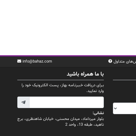
‌های متداول
info@bahaz.com
با ما همراه باشید
بـرای دریافت خـبـرنـامـه بهاز، پـسـت الکترونیک خود را
وارد نمایید.
نشانی:
بلوار میرداماد، میدان محسنی، خیابان شاهنظری، برج
ناهید، طبقه 13، واحد 2