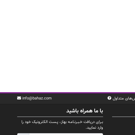
‌های متداول
info@bahaz.com
با ما همراه باشید
بـرای دریافت خـبـرنـامـه بهاز، پـسـت الکترونیک خود را
وارد نمایید.