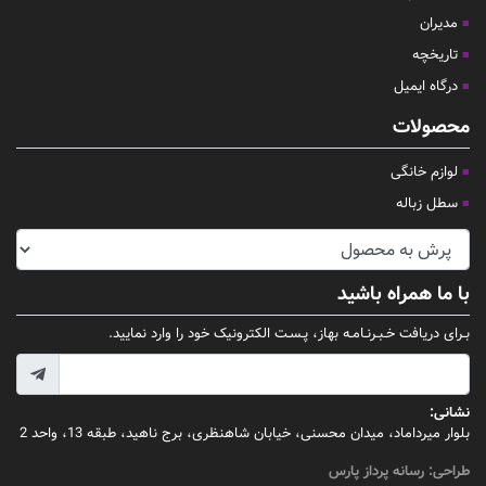
مدیران
تاریخچه
درگاه ایمیل
محصولات
لوازم خانگی
سطل زباله
با ما همراه باشید
بـرای دریافت خـبـرنـامـه بهاز، پـسـت الکترونیک خود را وارد نمایید.
نشانی:
بلوار میرداماد، میدان محسنی، خیابان شاهنظری، برج ناهید، طبقه 13، واحد 2
طراحی:
رسانه پرداز پارس