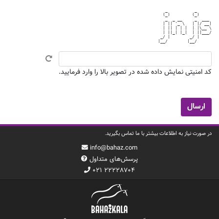
   _           _      

  (_)         (_)     

   _  _ __     _  ___ 

  | || '_ \   | |/ __|

  | || | | |  | |\__ \

  | ||_| |_|  | ||___/

 _/ |        _/ |     

کد امنیتی نمایش داده شده در تصویر بالا را وارد فرمایید.
در صورت نیاز به اطلاعات بیشتر با ما تماس بگیرید.
info@bahaz.com
پرسش‌های متداول
۰۲۱ ۲۲۲۲۸۷۰۴