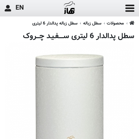
EN
محصولات
سطل زباله
سطل زباله پدالدار 6 لیتری
سطل پدالدار 6 لیتری ســـــفـیـد چـــروک