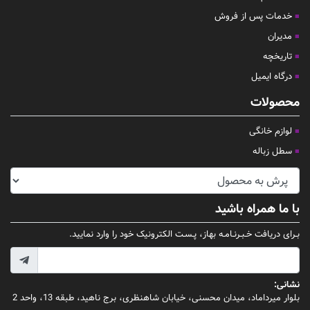
خدمات پس از فروش
مدیران
تاریخچه
درگاه ایمیل
محصولات
لوازم خانگی
سطل زباله
با ما همراه باشید
بـرای دریافت خـبـرنـامـه بهاز، پـسـت الکترونیک خود را وارد نمایید.
نشانی:
بلوار میرداماد، میدان محسنی، خیابان شاهنظری، برج ناهید، طبقه 13، واحد 2