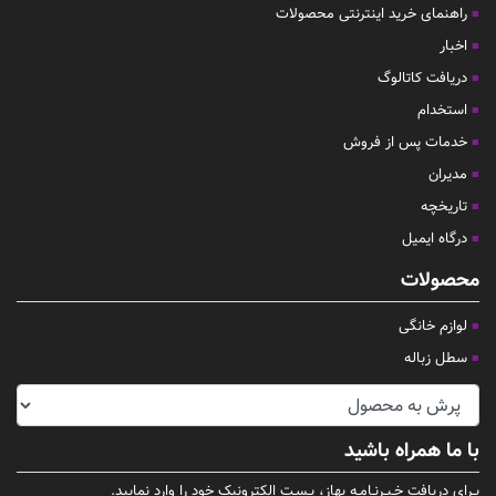
راهنمای خرید اینترنتی محصولات
اخبار
دریافت کاتالوگ
استخدام
خدمات پس از فروش
مدیران
تاریخچه
درگاه ایمیل
محصولات
لوازم خانگی
سطل زباله
با ما همراه باشید
بـرای دریافت خـبـرنـامـه بهاز، پـسـت الکترونیک خود را وارد نمایید.