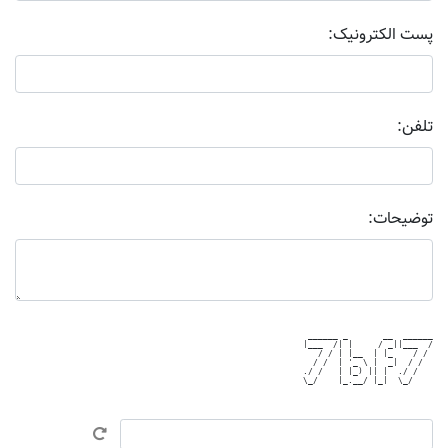
پست الکترونیک:
تلفن:
توضیحات:
 ______ _       __  ______

|___  /| |     / _||___  /

   / / | |__  | |_    / / 

  / /  | '_ \ |  _|  / /  

./ /   | |_) || |  ./ /   

\_/    |_.__/ |_|  \_/    
