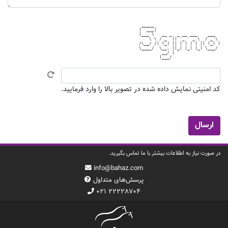
 _____                          

|  ___|                         

|___ \   __ _  _ __ ___    ___  

    \ \ / _` || '_ ` _ \  / _ \ 

/\__/ /| (_| || | | | | || (_) |

\____/  \__, ||_| |_| |_| \___/ 

         __/ |                  

کد امنیتی نمایش داده شده در تصویر بالا را وارد فرمایید.
در صورت نیاز به اطلاعات بیشتر با ما تماس بگیرید.
info@bahaz.com
پرسش‌های متداول
۰۲۱ ۲۲۲۲۸۷۰۴