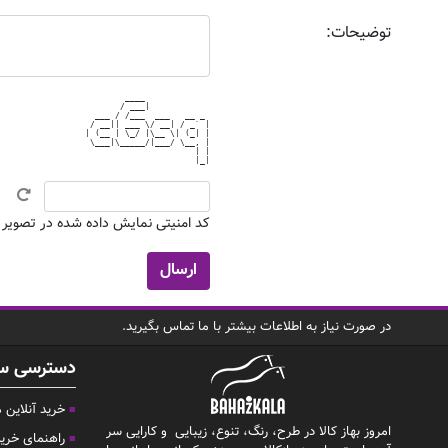
توضیحات:
        ____             

       / ___|            

  ___ / /___  ___   __ _ 

 / __|| ___ \/ __| / _` |

| (__ | \_/ |\__ \| (_| |

 \___|\_____/|___/ \__, |

                      | |

کد امنیتی نمایش داده شده در تصویر بال
در صورت نیاز به اطلاعات بیشتر با ما تماس بگیرید.
دسترسی س
خرید آنلاین
امروز بهاز کالا در طرح، رنگ، تنوع، زیبایی و کارایی سر
راهنمای خری