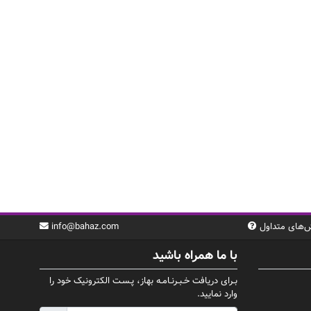
‌های متداول
info@bahaz.com
با ما همراه باشید
بـرای دریافت خـبـرنـامـه بهاز، پـسـت الکترونیک خود را
وارد نمایید.