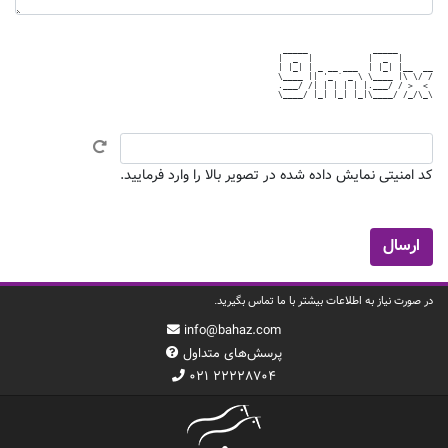
 _____             _____       

|  _  |           |  _  |      

| |_| | _ __ ___  | |_| |__  __

\____ || '_ ` _ \ \____ |\ \/ /

.___/ /| | | | | |.___/ / >  < 

\____/ |_| |_| |_|\____/ /_/\_\

کد امنیتی نمایش داده شده در تصویر بالا را وارد فرمایید.
در صورت نیاز به اطلاعات بیشتر با ما تماس بگیرید.
info@bahaz.com
پرسش‌های متداول
۰۲۱ ۲۲۲۲۸۷۰۴