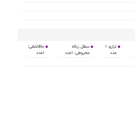
ترازو: ۱
سطل زباله
جاقاشقی:
عدد
مخروطی: ۱عدد
۱عدد