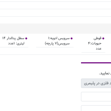
قوطی
سرویس ادویه:۱
سطل پدالدار ۱۴
حبوبات:۴
سرویس(۷ پارچه)
لیتری: ۱عدد
عدد
نمایید.