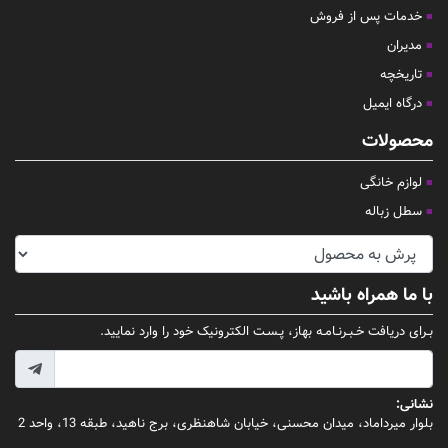
خدمات پس از فروش
مدیران
تاریخچه
درگاه ایمیل
محصولات
لوازم خانگی
سطل زباله
با ما همراه باشید
بـرای دریافت خـبـرنـامـه بهاز، پـسـت الکترونیک خود را وارد نمایید.
نشانی:
بلوار میرداماد، میدان محسنی، خیابان شاهنظری، برج ناهید، طبقه 13، واحد 2