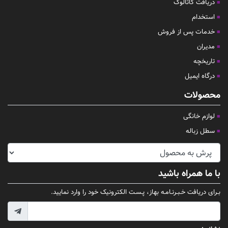
دریافت کاتالوگ
استخدام
خدمات پس از فروش
مدیران
تاریخچه
درگاه ایمیل
محصولات
لوازم خانگی
سطل زباله
با ما همراه باشید
بـرای دریافت خـبـرنـامـه بهاز، پـسـت الکترونیک خود را وارد نمایید.