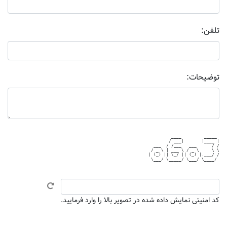
تلفن:
توضیحات:
         ____         _____ 

        / ___|       |____ |

  ___  / /___   ___      / /

 / _ \ | ___ \ / _ \     \ \

| (_) || \_/ || (_) |.___/ /

 \___/ \_____/ \___/ \____/ 

کد امنیتی نمایش داده شده در تصویر بالا را وارد فرمایید.