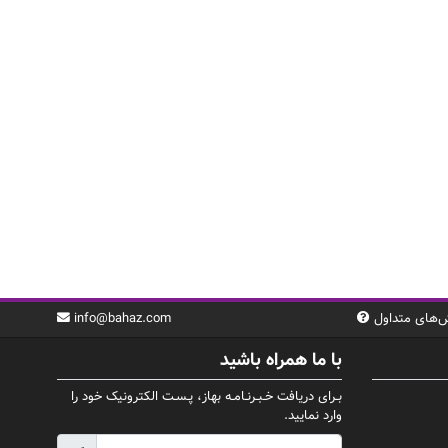
‌های متداول
info@bahaz.com
با ما همراه باشید
بـرای دریافت خـبـرنـامـه بهاز، پـسـت الکترونیک خود را
وارد نمایید.