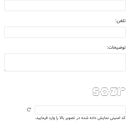
تلفن:
توضیحات:
 ___   ___   ____ _ __ 

/ __| / _ \ |_  /| '__|

\__ \| (_) | / / | |   

|___/ \___/ /___||_|   

کد امنیتی نمایش داده شده در تصویر بالا را وارد فرمایید.