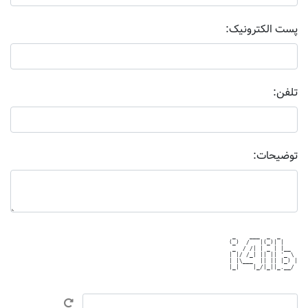
پست الکترونیک:
تلفن:
توضیحات:
 _    ___  _  _     

(_)  /   |(_)| |    

 _  / /| | _ | |__  

| |/ /_| || || '_ \ 

| |\___  || || |_) |

|_|    |_/|_||_.__/ 
