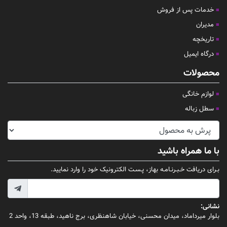
خدمات پس از فروش
مدیران
تاریخچه
درگاه ایمیل
محصولات
لوازم خانگی
سطل زباله
با ما همراه باشید
بـرای دریافت خـبـرنـامـه بهاز، پـسـت الکترونیک خود را وارد نمایید.
نشانی:
بلوار میرداماد، میدان محسنی، خیابان شاهنظری، برج ناهید، طبقه 13، واحد 2