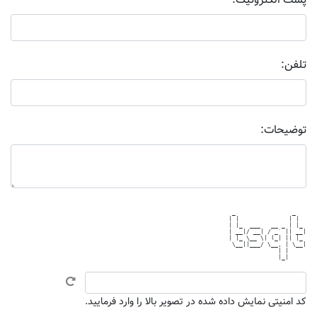
پست الکترونیک:
تلفن:
توضیحات:
 _                _   

| |              | |  

| |_  ___   __ _ | |_ 

| __|/ __| / _` || __|

| |_ \__ \| (_| || |_ 

 \__||___/ \__, | \__|

              | |     

کد امنیتی نمایش داده شده در تصویر بالا را وارد فرمایید.