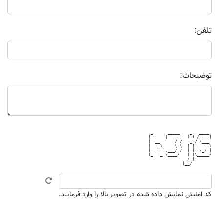
تلفن:
توضیحات:
 _      _____    _   ____ 

| |    |____ |  (_) / ___|

| |__      / /   _ / /___ 

| '_ \     \ \  | || ___ \

| | | |.___/ /  | || \_/ |

|_| |_|\____/   | |\_____/

               _/ |       

کد امنیتی نمایش داده شده در تصویر بالا را وارد فرمایید.