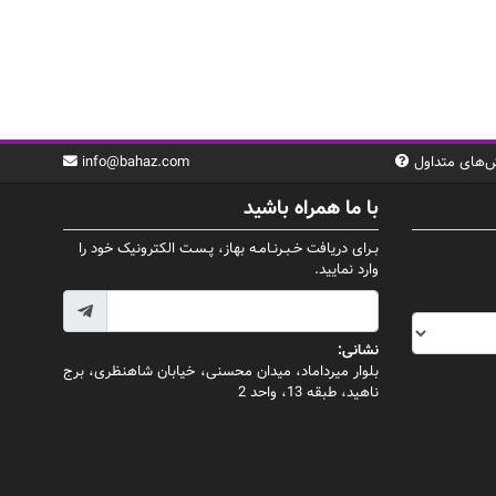
‌های متداول
info@bahaz.com
با ما همراه باشید
بـرای دریافت خـبـرنـامـه بهاز، پـسـت الکترونیک خود را
وارد نمایید.
نشانی:
بلوار میرداماد، میدان محسنی، خیابان شاهنظری، برج
ناهید، طبقه 13، واحد 2