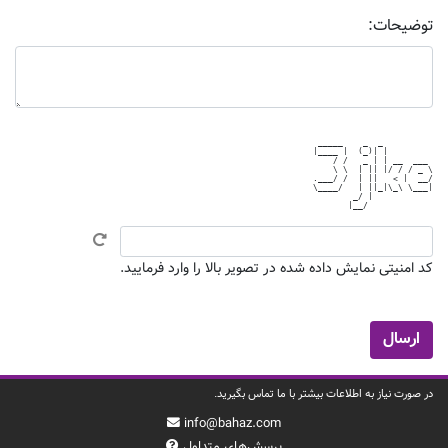
توضیحات:
 _____    _  _          

|____ |  (_)| |         

    / /   _ | | __  ___ 

    \ \  | || |/ / / _ \

.___/ /  | ||   < |  __/

\____/   | ||_|\_\ \___|

        _/ |            

کد امنیتی نمایش داده شده در تصویر بالا را وارد فرمایید.
در صورت نیاز به اطلاعات بیشتر با ما تماس بگیرید.
info@bahaz.com
پرسش‌های متداول