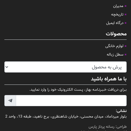
مدیران
تاریخچه
درگاه ایمیل
محصولات
لوازم خانگی
سطل زباله
با ما همراه باشید
بـرای دریافت خـبـرنـامـه بهاز، پـسـت الکترونیک خود را وارد نمایید.
نشانی:
بلوار میرداماد، میدان محسنی، خیابان شاهنظری، برج ناهید، طبقه 13، واحد 2
طراحی:
رسانه پرداز پارس