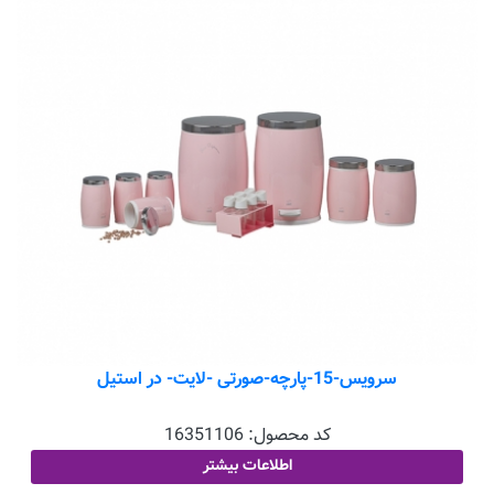
سرویس-15-پارچه-صورتی -لایت- در استیل
کد محصول:
16351106
اطلاعات بیشتر