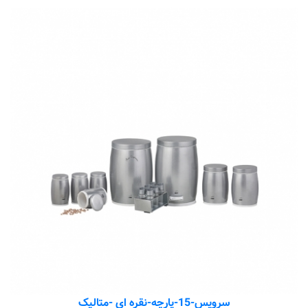
سرویس-15-پارچه-نقره ای -متالیک