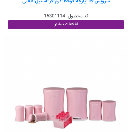
سرویس-15-پارچه-دوخط-کرم-در-استیل-طلایی
کد محصول:
16301114
اطلاعات بیشتر