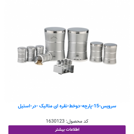
سرویس-15-پارچه-دوخط-نقره ای متالیک -در-استیل
کد محصول:
1630123
اطلاعات بیشتر