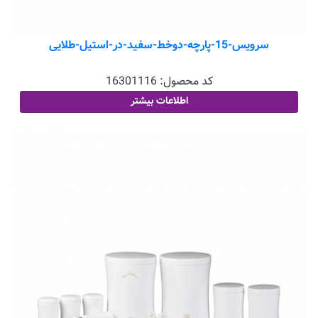
سرویس-15-پارچه-دوخط-سفید-در-استیل-طلایی
کد محصول:
16301116
اطلاعات بیشتر