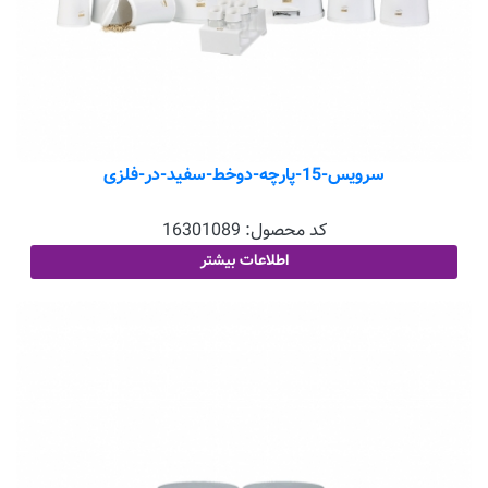
سرویس-15-پارچه-دوخط-سفید-در-فلزی
کد محصول:
16301089
اطلاعات بیشتر