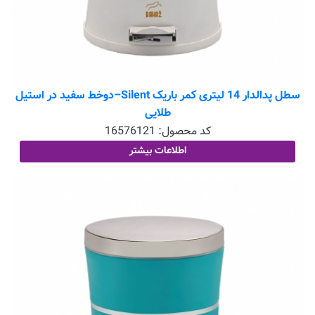
سطل پدالدار 14 لیتری کمر باریک Silent–دوخط سفید در استیل
طلایی
کد محصول:
16576121
اطلاعات بیشتر