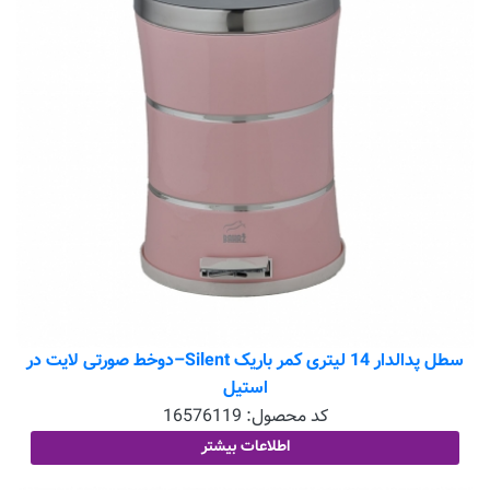
سطل پدالدار 14 لیتری کمر باریک Silent–دوخط صورتی لایت در
استیل
کد محصول:
16576119
اطلاعات بیشتر