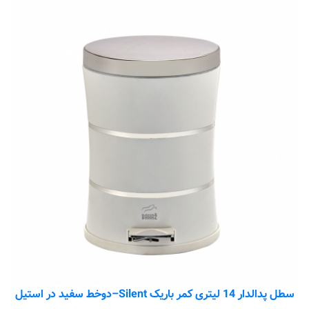
سطل پدالدار 14 لیتری کمر باریک Silent–دوخط سفید در استیل